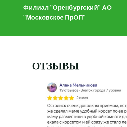
Skip
Филиал "Оренбургский" АО
to
"Московское ПрОП"
content
ОТЗЫВЫ